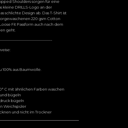
ropped Shoulders sorgen für eine
as kleine DRILLS-Logo an der
s schlichte Design ab. Das T-Shirt ist
vorgewaschenen 220 gsm Cotton
 Loose Fit Passform auch nach dem
ren geht.
——————————————-
weise:
zu 100% aus Baumwolle.
0° C mit ähnlichen Farben waschen
 und bügeln
fdruck bügeln
n Weichspüler
ocknen und nicht im Trockner