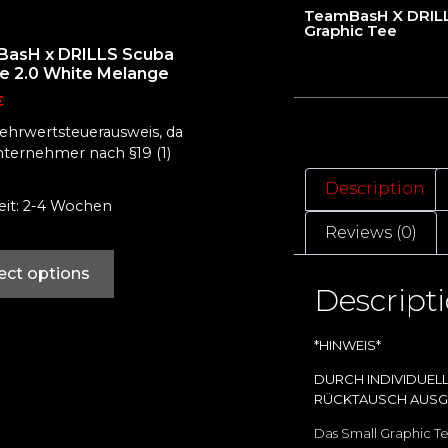
TeamBasH X DRILL
Graphic Tee
asH x DRILLS Scuba
e 2.0 White Melange
€
ehrwertsteuerausweis, da
nternehmer nach §19 (1)
Description
zeit: 2-4 Wochen
Reviews (0)
ect options
Descript
*HINWEIS*
DURCH INDIVIDUEL
RÜCKTAUSCH AUSG
Das Small Graphic Tee