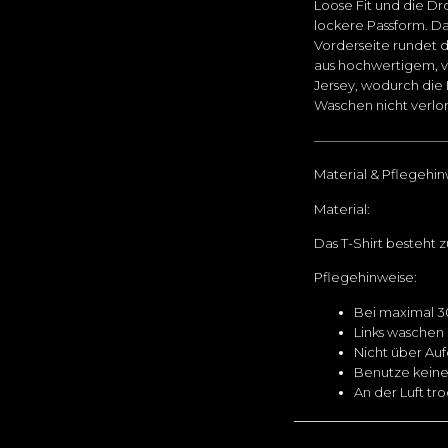
Loose Fit und die D
lockere Passform. D
Vorderseite rundet da
aus hochwertigem, 
Jersey, wodurch die
Waschen nicht verlo
——————————
Material & Pflegehin
Material:
Das T-Shirt besteht 
Pflegehinweise:
Bei maximal 3
Links waschen
Nicht über Au
Benutze keine
An der Luft tr