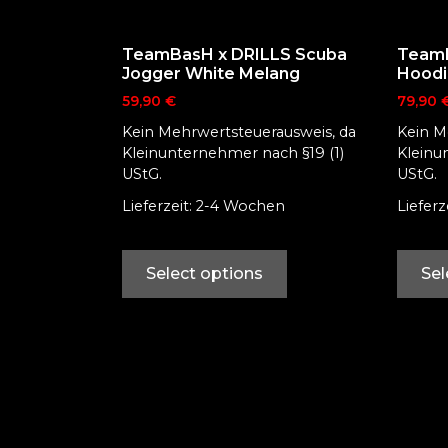
TeamBasH x DRILLS Scuba
TeamB
Jogger White Melang
Hoodi
59,90
€
79,90
Kein Mehrwertsteuerausweis, da
Kein M
Kleinunternehmer nach §19 (1)
Kleinu
UStG.
UStG.
Lieferzeit: 2-4 Wochen
Liefer
Select options
Sel