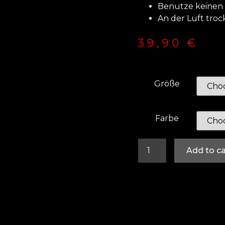
Benutze keinen
An der Luft tro
39,90
€
Größe
Farbe
Add to ca